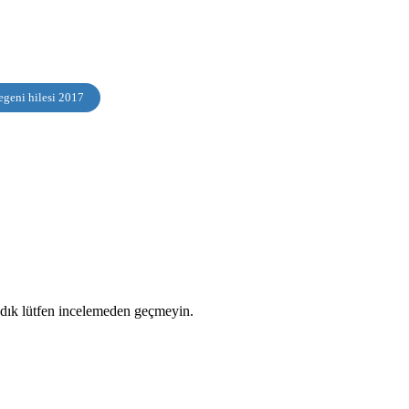
egeni hilesi 2017
ladık lütfen incelemeden geçmeyin.