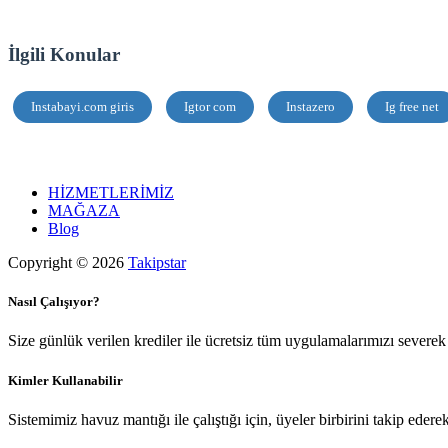
İlgili Konular
Instabayi.com giris
Igtor com
Instazero
Ig free net
HİZMETLERİMİZ
MAĞAZA
Blog
Copyright © 2026
Takipstar
Nasıl Çalışıyor?
Size günlük verilen krediler ile ücretsiz tüm uygulamalarımızı severek 
Kimler Kullanabilir
Sistemimiz havuz mantığı ile çalıştığı için, üyeler birbirini takip edere