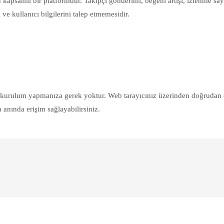
 kapsamlı bir platformdur. Takipçi gönderimi, beğeni artışı, izlenme sayısı
 ve kullanıcı bilgilerini talep etmemesidir.
 kurulum yapmanıza gerek yoktur. Web tarayıcınız üzerinden doğrudan e
a anında erişim sağlayabilirsiniz.