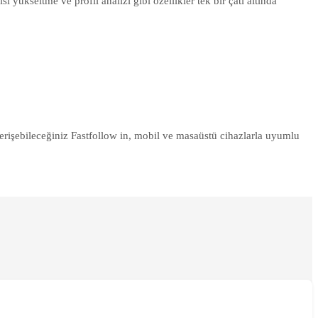
 yükseltme ve profil analizi gibi özellikler tek bir çatı altında
rişebileceğiniz Fastfollow in, mobil ve masaüstü cihazlarla uyumlu