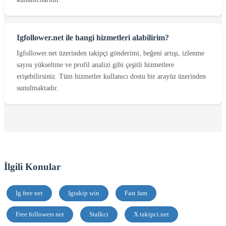
Igfollower.net ile hangi hizmetleri alabilirim?
Igfollower.net üzerinden takipçi gönderimi, beğeni artışı, izlenme
sayısı yükseltme ve profil analizi gibi çeşitli hizmetlere
erişebilirsiniz. Tüm hizmetler kullanıcı dostu bir arayüz üzerinden
sunulmaktadır.
İlgili Konular
Ig free net
Igtakip win
Fast fam
Free followers net
Stalkci
X takipci.net