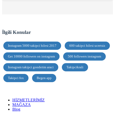
İlgili Konular
Instagram 5000 takipci hilesi 2017
600 takipci hilesi ucretsiz
Get 10000 followers on instagram
500 followers instagram
Instagram takipci gonderim araci
Takipcikrali
Takipci fox
Begen app
HİZMETLERİMİZ
MAĞAZA
Blog