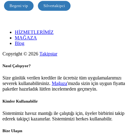
Begeni vip
Silvertakipci
HİZMETLERİMİZ
MAĞAZA
Blog
Copyright © 2026
Takipstar
Nasıl Çalışıyor?
Size günlük verilen krediler ile ücretsiz tüm uygulamalarımızı
severek kullanabilirsiniz.
Mağaza
'mızda sizin için uygun fiyatta
paketler hazırladık lütfen incelemeden geçmeyin.
Kimler Kullanabilir
Sistemimiz havuz mantığı ile çalıştığı için, üyeler birbirini takip
ederek takipçi kazanırlar. Sistemimizi herkes kullanabilir.
Bize Ulaşın