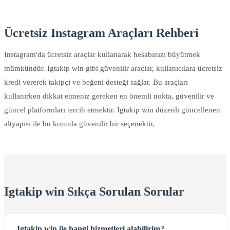
Ücretsiz Instagram Araçları Rehberi
Instagram'da ücretsiz araçlar kullanarak hesabınızı büyütmek
mümkündür. Igtakip win gibi güvenilir araçlar, kullanıcılara ücretsiz
kredi vererek takipçi ve beğeni desteği sağlar. Bu araçları
kullanırken dikkat etmeniz gereken en önemli nokta, güvenilir ve
güncel platformları tercih etmektir. Igtakip win düzenli güncellenen
altyapısı ile bu konuda güvenilir bir seçenektir.
Igtakip win Sıkça Sorulan Sorular
Igtakip win ile hangi hizmetleri alabilirim?