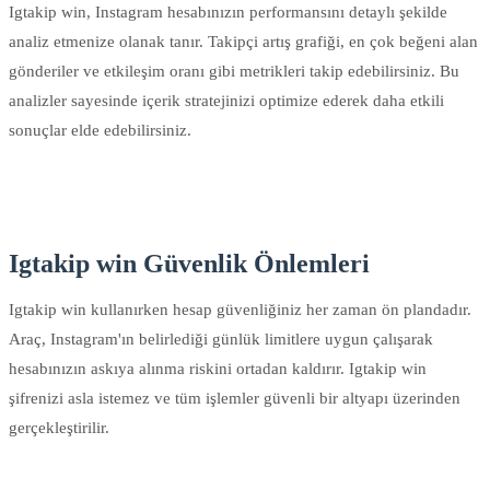
Igtakip win, Instagram hesabınızın performansını detaylı şekilde
analiz etmenize olanak tanır. Takipçi artış grafiği, en çok beğeni alan
gönderiler ve etkileşim oranı gibi metrikleri takip edebilirsiniz. Bu
analizler sayesinde içerik stratejinizi optimize ederek daha etkili
sonuçlar elde edebilirsiniz.
Igtakip win Güvenlik Önlemleri
Igtakip win kullanırken hesap güvenliğiniz her zaman ön plandadır.
Araç, Instagram'ın belirlediği günlük limitlere uygun çalışarak
hesabınızın askıya alınma riskini ortadan kaldırır. Igtakip win
şifrenizi asla istemez ve tüm işlemler güvenli bir altyapı üzerinden
gerçekleştirilir.