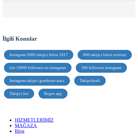
İlgili Konular
Instagram 5000 takipci hilesi 2017
600 takipci hilesi ucretsiz
Get 10000 followers on instagram
500 followers instagram
Instagram takipci gonderim araci
Takipcikrali
Takipci fox
Begen app
HİZMETLERİMİZ
MAĞAZA
Blog