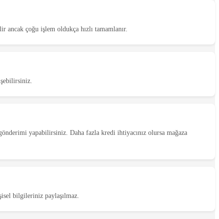
lir ancak çoğu işlem oldukça hızlı tamamlanır.
ebilirsiniz.
 gönderimi yapabilirsiniz. Daha fazla kredi ihtiyacınız olursa mağaza
isel bilgileriniz paylaşılmaz.