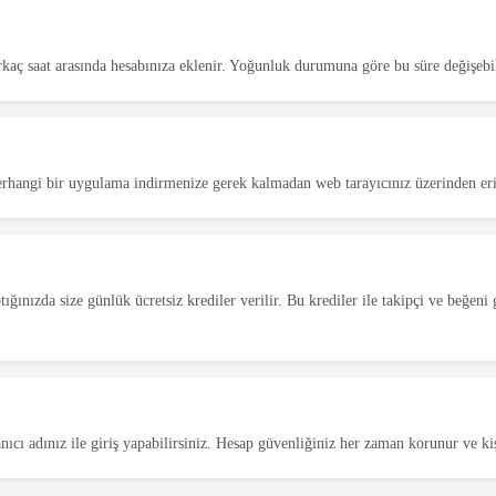
irkaç saat arasında hesabınıza eklenir. Yoğunluk durumuna göre bu süre değişebi
hangi bir uygulama indirmenize gerek kalmadan web tarayıcınız üzerinden eriş
ığınızda size günlük ücretsiz krediler verilir. Bu krediler ile takipçi ve beğeni
ıcı adınız ile giriş yapabilirsiniz. Hesap güvenliğiniz her zaman korunur ve kiş