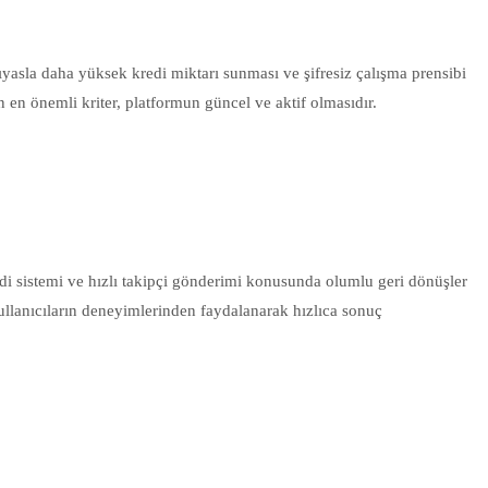
ıyasla daha yüksek kredi miktarı sunması ve şifresiz çalışma prensibi
 en önemli kriter, platformun güncel ve aktif olmasıdır.
di sistemi ve hızlı takipçi gönderimi konusunda olumlu geri dönüşler
llanıcıların deneyimlerinden faydalanarak hızlıca sonuç