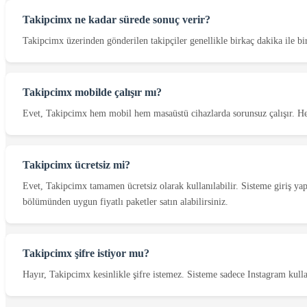
Takipcimx ne kadar sürede sonuç verir?
Takipcimx üzerinden gönderilen takipçiler genellikle birkaç dakika ile b
Takipcimx mobilde çalışır mı?
Evet, Takipcimx hem mobil hem masaüstü cihazlarda sorunsuz çalışır. Her
Takipcimx ücretsiz mi?
Evet, Takipcimx tamamen ücretsiz olarak kullanılabilir. Sisteme giriş yapt
bölümünden uygun fiyatlı paketler satın alabilirsiniz.
Takipcimx şifre istiyor mu?
Hayır, Takipcimx kesinlikle şifre istemez. Sisteme sadece Instagram kullan